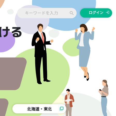
ログイン
login
search
ける
北海道・東北
flip_to_front