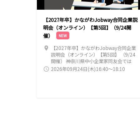
【2027年卒】かながわJobway合同企業説
明会（オンライン）【第5回】（9/24開
催）
NEW
【2027年卒】かながわJobway合同企業
location_on
説明会（オンライン）【第5回】 （9/24
開催） 神奈川県中小企業家同友会では
「かながわJobway合同企業説明会（オン
2026年09月24日(木)16:40～18:10
query_builder
ライン）」を開催致します。 中小企業家
同友会は経営者が良い会社を作るために
活動している団体です。 今回参加する企
業は、若い人を積極的に採用し、社員教
育にも力を入れている企業が共通の特徴
です。 社長が直接説明するブースもあり
ますので、いろいろな話を聞いてくださ
い。 【対象：2027年卒業年次・既卒】 学
生の皆様のエントリーをお待ちしていま
す。 ◆当日のタイムスケジュール（案）
16:40 学生入室 16:45 イベント説