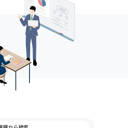
【IT業系】（ITといっても幅広い！） テ
☆就活解禁直前！就活スタートにあたっ
クニカルジャパン㈱、㈱応用ソフト開
て幅広い業種・業態を知ることが出来る
発、コアフューテック㈱、㈱システムミ
イベントを開催します。 ☆これから就活
ラ 【建設・設備業系】（住まいに携わる
を始めるにあたって、悩みや不安を直接経
仕事！） 東日電設㈱、㈱栄港建設、東西
営者・採用担当者に聞いてみよう！ ☆地
工業㈱、㈱エコテック、㈱アートプロジェ
元での就職をお考えの方や中小企業で自
クト 【製造業系】（未経験可！ものづく
分の力を活かしたい方はお誘いあわせの
り） キソー工業㈱、㈱神奈川機関紙印刷
上ご参加ください！ ◆タイムスケジュー
所、㈱タクマ精工、㈱RCF 【福祉業系】
ル※変更になる場合もございます。 受
社会福祉法人ひばり 、社会福祉法人翔の
付・入場 13:10～ オリエンテ
会 【商社系】㈱ワンウィル 【サービス業
ーション 13:30～13:50 第１回交流
系・他】（様々な仕事がある！） ㈱ＦＣ
会 13:50～14:20 休憩：14:20～
Ｃ、㈲レントオール平塚、社会福祉法人
14:25 第２回交流会 14:25～
ひばり、津田運輸㈱、㈱ジェイテック、社
14:55 休憩：14:55～15:00 第３回交流
会福祉法人翔の会、神鋼産業㈱ 、グッド
会 15:00～15:30 フリー交流
ファーマシー㈱ （IT業界系、建設・設備
会 15:30～16:30 ◆中小企業家同
系、製造業系、サービス業系、事務職
友会とは •「よい会社、よい経営者、よい
系、営業職系、技術職系、就職活動につ
経営環境」をスローガンに、中小企業の
いての相談、インターンシップについて
経営者が研究や交流のため自主的に集ま
の相談の項目を選んでいただきます。）
った任意団体。47都道府県すべてにあ
※参加企業は当日変更になる場合がござ
り、会員数は全国で約4万8千社。「（一
職種から検索
います。予めご了承下さい。 参加される
社）千葉県中小企業家同友会」は約1,800