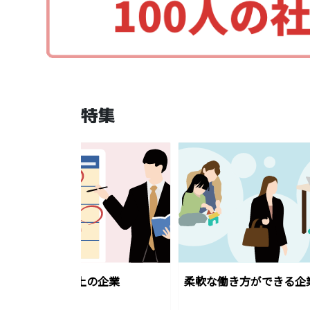
特集
年間休日120日以上の企業
柔軟な働き方ができる企