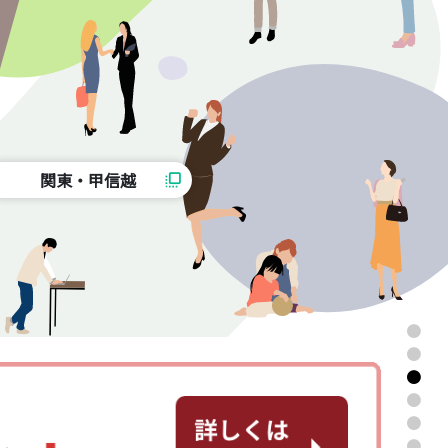
関東・甲信越
flip_to_front
●
●
●
●
●
●