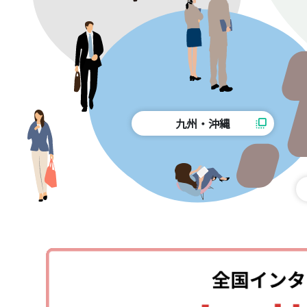
九州・沖縄
flip_to_front