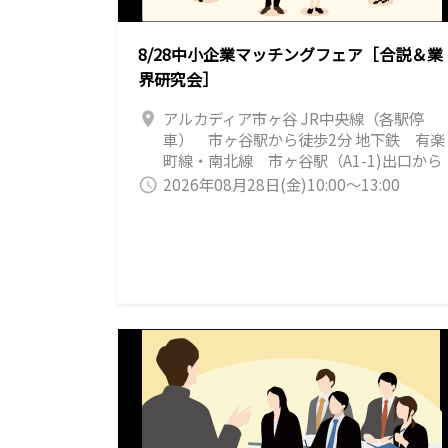
8/28中小企業マッチングフェア［合説＆業
界研究会］
アルカディア市ヶ谷 JR中央線（各駅停
location_on
車） 市ヶ谷駅から徒歩2分 地下鉄 有楽
町線・南北線 市ヶ谷駅（A1-1)出口から
徒歩2分 地下鉄 新宿線 市ヶ谷駅（A1-
2026年08月28日(金)10:00～13:00
query_builder
1・A4）出口から徒歩2分