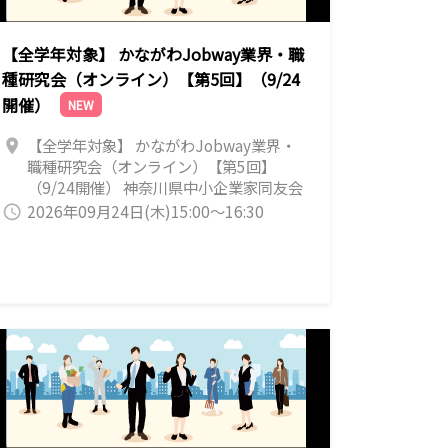
【全学年対象】 かながわJobway業界・職
種研究会（オンライン）【第5回】（9/24
開催）
NEW
【全学年対象】 かながわJobway業界・
location_on
職種研究会（オンライン）【第5回】
（9/24開催） 神奈川県中小企業家同友会
では業界・職種のことや働くことについ
2026年09月24日(木)15:00～16:30
query_builder
て学生さんでしたら学年・学部関係なく
誰でも参加できる「何でも相談できる」
【かながわJobway業界・職種研究会（オ
ンライン）】を開催致します。 実はそう
だったのか！？イメージや思い込みで決
めつけてませんか。 「プログラミングし
たことないからITは無理。」 「技術系に
興味あるけど文系だし。」 「営業ってノ
ルマや売り込みが厳しそう。」 本当にそ
う？ ⇒ 就活や仕事のこと、企業の人に気
軽に聞いてみよう！ 【IT業系】（ITとい