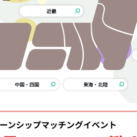
近畿
flip_to_front
中国・四国
東海・北陸
flip_to_front
flip_to_front