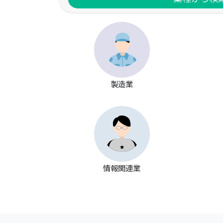
ひばり、津田運輸㈱、㈱ジェイテック、社
会福祉法人翔の会、神鋼産業㈱ 、グッド
ファーマシー㈱ （IT業界系、建設・設備
系、製造業系、サービス業系、事務職
系、営業職系、技術職系、就職活動につ
いての相談、インターンシップについて
の相談の項目を選んでいただきます。）
※参加企業は当日変更になる場合がござ
製造業
います。予めご了承下さい。 参加される
方は下記URLからZoomにご入室下さい。
参加 Zoom ミーティング <a href=
"https://us02web.zoom.us/j/88077745
910?
pwd=wLT9cg2KkUYzna40ynGCOpzEGd
a4Dv.1"_blank"
>https://us02web.zoom.us/j/88077745
情報関連業
910?
pwd=wLT9cg2KkUYzna40ynGCOpzEGd
a4Dv.1</a><BR> ミーティング ID: 880
7774 5910 パスコード: jobway ご記入い
ただいた個人情報については、本イベン