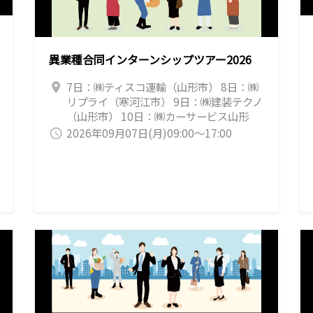
異業種合同インターンシップツアー2026
7日：㈱ティスコ運輸（山形市） 8日：㈱
location_on
リプライ（寒河江市） 9日：㈱建装テクノ
（山形市） 10日：㈱カーサービス山形
（山形市） 11日：㈱長栄精密（山形市）
2026年09月07日(月)09:00～17:00
query_builder