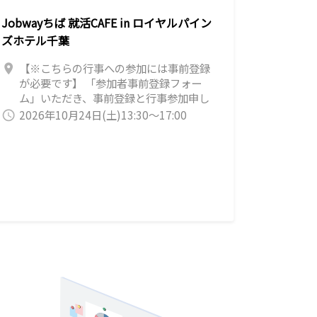
っても幅広い！） 【建設・設備業系】
Jobwayちば 就活CAFE in ロイヤルパイン
（住まいに携わる仕事！） 【製造業系】
（未経験可！ものづくり） 【サービス業
ズホテル千葉
系】（様々な仕事がある！） 【事務職
系】【営業職系】【技術職系】【就職活
【※こちらの行事への参加には事前登録
location_on
動についての相談】【インターンシップ
が必要です】 「参加者事前登録フォー
について相談したい】の項目を自由に選
ム」いただき、事前登録と行事参加申し
んで企業の方から色々な話しを聞いてみ
込みをお願いいたします。当日会場での登
2026年10月24日(土)13:30～17:00
query_builder
てください。 1年次～4年次対象 学年・
録も可能ですが事前登録をしておくとス
学部関係なく誰でも参加できます。 学生
ムーズにご入場いただけます。 【Jonway
の皆様のエントリーをお待ちしています。
ちば 就活CAFE inロイヤルパインズホテ
◆当日のタイムスケジュール（案）
ル千葉】 日時：2026年10月24日（土）
15:00 学生入室 15:05 イベント説明
13：30～17：00（入場13：15～） 会
15:15 業界・職種研究会①（15:15～
場：ロイヤルパインズホテル千葉（千葉
15:45） 15:55 業界・職種研究会
市中央区中央1-11-1 JR「千葉駅」東口
②（15:55～16:25） 16:30 閉会 <a
より徒歩9分程） 対象：2027年春卒業予
href="https://drive.google.com/file/d/1
定の方（既卒の方も大歓迎です） 【地元
QrCo6bR-
密着企業約30社が集合します！】 ・当日
Svgn1No6DzNG39mR1KjaIY4t/view"_
飛び込み参加OK ・千葉県に特化 ・多くの
blank" > 参加企業一覧はこちら</a><BR>
業種の業界研究に役立つ ・社長・採用担
●業界・職種研究会参加企業【予定】
当者と直接話せる ・入退場自由 ・私服OK