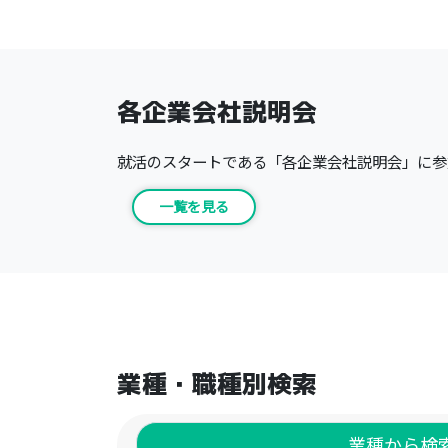
明 16:55 会社説明会①（16:55～
17:25） 17:35 会社説明会②（17:35
～18:05） 18:10 閉会 <a
href="https://drive.google.com/file/d/1
QrCo6bR-
各企業会社説明会
Svgn1No6DzNG39mR1KjaIY4t/view"_
blank" > 参加企業一覧はこちら</a><BR>
就活のスタートである「各企業会社説明会」に参
●合同企業説明会参加企業【予定】 【IT
業系】（ITといっても幅広い！） テクニ
一覧を見る
カルジャパン㈱、㈱応用ソフト開発、コ
アフューテック㈱、㈱システムミラ 【建
設・設備業系】（住まいに携わる仕
事！） 東日電設㈱、㈱栄港建設、東西工
業㈱、㈱エコテック、㈱アートプロジェク
ト 【製造業系】（未経験可！ものづく
り） キソー工業㈱、㈱神奈川機関紙印刷
所、㈱タクマ精工、㈱RCF 【福祉業系】
業種・職種別検索
社会福祉法人ひばり 、社会福祉法人翔の
会 【商社系】㈱ワンウィル 【サービス業
系・他】（様々な仕事がある！） ㈱ＦＣ
Ｃ、㈲レントオール平塚、社会福祉法人
業種から検