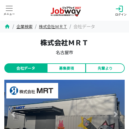
login
メニュー
ログイン
会社データ
企業検索
株式会社ＭＲＴ
home
株式会社ＭＲＴ
名古屋市
会社データ
募集要項
先輩より
Previous
Next