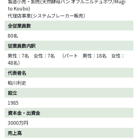
製造小売・卸売(天然酵母パン オフルニルデュボワ/Mugi
to Koubo)
代理店事業(システムブレーカー販売）
全従業員数
80名
従業員数内訳
男性：7名 女性：7名 （パート 男性：18名 女性：
48名）
代表者名
粕川利史
設立
1985
資本金・出資金
3000万円
売上高