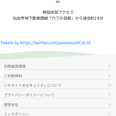
統括本部アクセス
仙台市地下鉄東西線「六丁の目駅」から徒歩約19分
Tweets by https://twitter.com/paramountCoLtd
利用推奨環境
chevron_right
ご利用規約
chevron_right
このサイトのセキュリティについて
chevron_right
プライバシーポリシーについて
chevron_right
運営会社
chevron_right
リンクポリシー
chevron_right