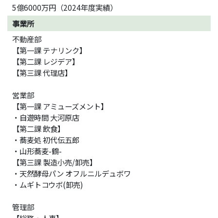
5億6000万円（2024年度実績）
事業所
不動産部
【第一課 テナリンク】
【第二課 レジデア】
【第三課 代理店】
営業部
【第一課 アミューズメント】
・自遊時間 大河原店
【第二課 飲食】
・蕎麦処 初代伝五郎
・山形蕎麦-鶴-
【第三課 製造小売/卸売】
・天然酵母パン オフルニルデュボワ
・ムギトコウボ(卸売)
管理部