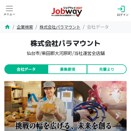
login
メニュー
ログイン
会社データ
企業検索
株式会社パラマウント
home
株式会社パラマウント
仙台市/柴田郡大河原町/当社運営全店舗
会社データ
募集要項
先輩より
Previous
Next