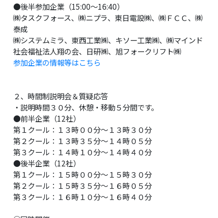
●後半参加企業（15:00～16:40）
㈱タスクフォース、㈱ニプラ、東日電設㈱、㈱ＦＣＣ、㈱
泰成
㈱システムミラ、東西工業㈱、キソー工業㈱、㈱マインド
社会福祉法人翔の会、日研㈱、旭フォークリフト㈱
参加企業の情報等はこちら
２、時間制説明会＆質疑応答
・説明時間３０分、休憩・移動５分間です。
●前半企業（12社）
第１クール：１３時００分〜１３時３０分
第２クール：１３時３５分〜１４時０５分
第３クール：１４時１０分〜１４時４０分
●後半企業（12社）
第１クール：１５時００分〜１５時３０分
第２クール：１５時３５分〜１６時０５分
第３クール：１６時１０分〜１６時４０分