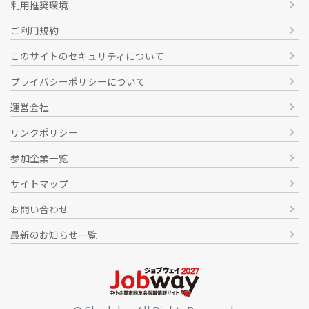
利用推奨環境
chevron_right
株式会社栄港建設
ご利用規約
chevron_right
このサイトのセキュリティについて
chevron_right
情報関連業
プライバシーポリシーについて
chevron_right
株式会社マインド
運営会社
chevron_right
リンクポリシー
chevron_right
参加企業一覧
chevron_right
建築・建設関連業
サイトマップ
chevron_right
株式会社泰成
お問い合わせ
chevron_right
最新のお知らせ一覧
chevron_right
その他
サービス業
社会福祉法人翔の会