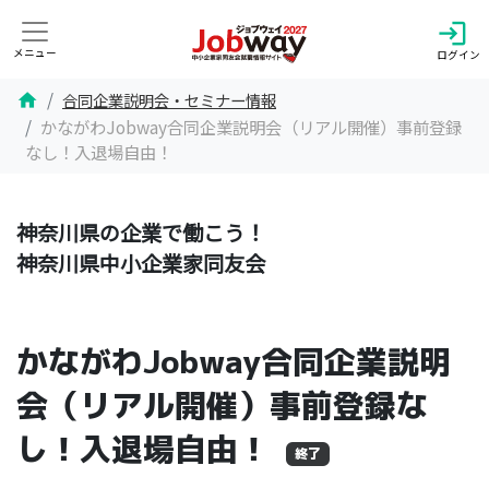
login
メニュー
ログイン
合同企業説明会・セミナー情報
home
かながわJobway合同企業説明会（リアル開催）事前登録
なし！入退場自由！
神奈川県の企業で働こう！
神奈川県中小企業家同友会
かながわJobway合同企業説明
会（リアル開催）事前登録な
し！入退場自由！
終了