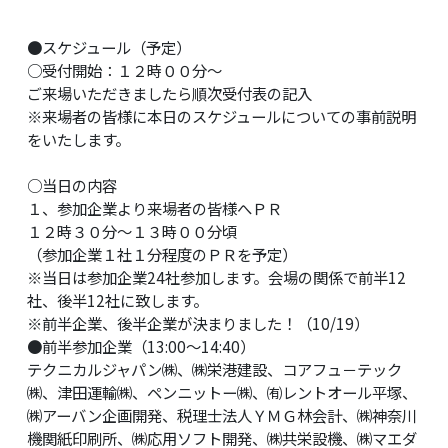
●スケジュール（予定）
○受付開始：１２時００分〜
ご来場いただきましたら順次受付表の記入
※来場者の皆様に本日のスケジュールについての事前説明
をいたします。
○当日の内容
１、参加企業より来場者の皆様へＰＲ
１２時３０分〜１３時００分頃
（参加企業１社１分程度のＰＲを予定）
※当日は参加企業24社参加します。会場の関係で前半12
社、後半12社に致します。
※前半企業、後半企業が決まりました！（10/19）
●前半参加企業（13:00～14:40）
テクニカルジャパン㈱、㈱栄港建設、コアフュ－テック
㈱、津田運輸㈱、ペンニットー㈱、㈲レントオール平塚、
㈱アーバン企画開発、税理士法人ＹＭＧ林会計、㈱神奈川
機関紙印刷所、㈱応用ソフト開発、㈱共栄設機、㈱マエダ