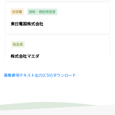
技術職
建築・建設関連業
東日電設株式会社
製造業
株式会社マエダ
募集要項テキスト出力(CSV)ダウンロード
技術職
情報関連業
株式会社タスクフォース
技術職
その他
建築・建設関連業