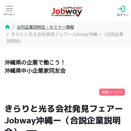
login
メニュー
ログイン
合同企業説明会・セミナー情報
home
きらりと光る会社発見フェアーJobway沖縄ー（合説企業
説明会）
沖縄県の企業で働こう！
沖縄県中小企業家同友会
特設ページへ
きらりと光る会社発見フェアー
Jobway沖縄ー（合説企業説明