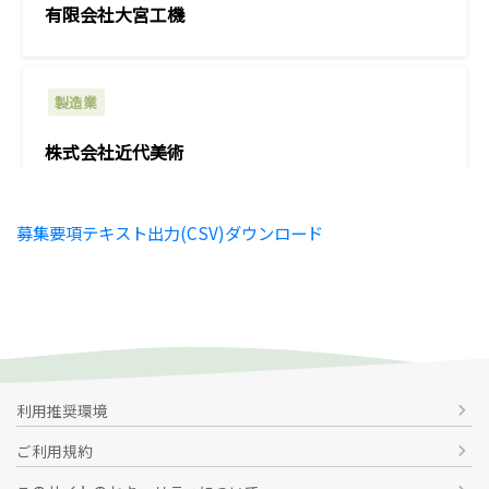
有限会社大宮工機
製造業
株式会社近代美術
募集要項テキスト出力(CSV)ダウンロード
その他
町田機工株式会社
製造業
利用推奨環境
chevron_right
株式会社赤マルソウ
ご利用規約
chevron_right