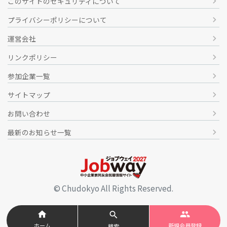
このサイトのセキュリティについて
chevron_right
建築・建設関連業
プライバシーポリシーについて
chevron_right
株式会社開邦工業
運営会社
chevron_right
リンクポリシー
chevron_right
参加企業一覧
chevron_right
情報関連業
サイトマップ
chevron_right
株式会社システック沖縄
お問い合わせ
chevron_right
最新のお知らせ一覧
chevron_right
サービス業
農林水産業
イカリ消毒沖縄株式会社
© Chudokyo All Rights Reserved.
情報関連業
home
people
search
ホーム
新規会員登録
検索