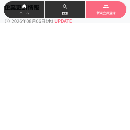
企業更新情報
home
people
search
一覧を見る
ホーム
新規会員登録
検索
2026年08月06日(木)
UPDATE
query_builder
有限会社レントオール平塚
更新しました。
(
企業情報
)
2026年08月05日(水)
UPDATE
query_builder
株式会社タスクフォース
更新しました。
(
企業情報
)
2026年07月16日(木)
query_builder
株式会社タスクフォース
更新しました。
(
募集要項
)
2026年07月15日(水)
query_builder
株式会社ＦＣＣ・株式会社るるカンパニー
更新しました。
(
企業情報
)
2026年07月07日(火)
query_builder
株式会社 応用ソフト開発
更新しました。
(
企業情報
)