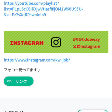
https://youtube.com/playlist?
list=PLpL6cC8iRXjwVtIasfIfljOM1W66U95U-
&si=Ez2sXqRRswnlnIn9
https://www.instagram.com/kw_job/
フォロー待ってます♪
リンク
link