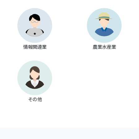
414
pwd
VxE
880
記
本
の
情報関連業
農業水産業
は
営
いる
若
も
す。
その他