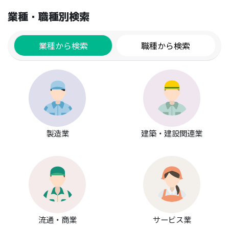
福
業種・職種別検索
【
系
Ｃ
業種から検索
職種から検索
法
ッ
㈱ 
系
ス
系
ー
んで
製造業
建築・建設関連業
日
ご了
UR
Zo
"ht
459
pwd
Gda
流通・商業
サービス業
>ht