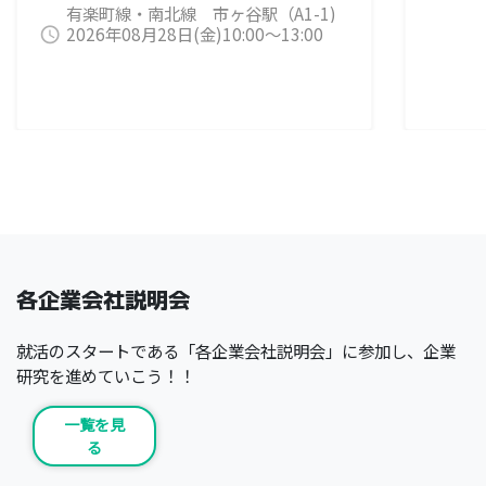
相談
有楽町線・南北線 市ヶ谷駅（A1-1)
界
2026年08月28日(金)10:00～13:00
出口から徒歩2分 地下鉄 新宿線 市
query_builder
催致
ヶ谷駅（A1-1・A4）出口から徒歩2分
イ
ん
から
けど
売り
⇒ 
に聞
って
（住
系
各企業会社説明会
ビ
【
系
就活のスタートである「各企業会社説明会」に参加し、企業
ン
研究を進めていこう！！
の
色々
一覧を見
年
る
く誰
エン