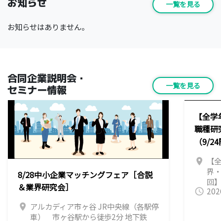
お知らせ
一覧を見る
お知らせはありません。
合同企業説明会・
一覧を見る
セミナー情報
【全学
職種研
（9/2
【全
location_on
界
8/28中小企業マッチングフェア［合説
回】
＆業界研究会］
202
同
query_builder
と
アルカディア市ヶ谷 JR中央線（各駅停
location_on
部
車） 市ヶ谷駅から徒歩2分 地下鉄