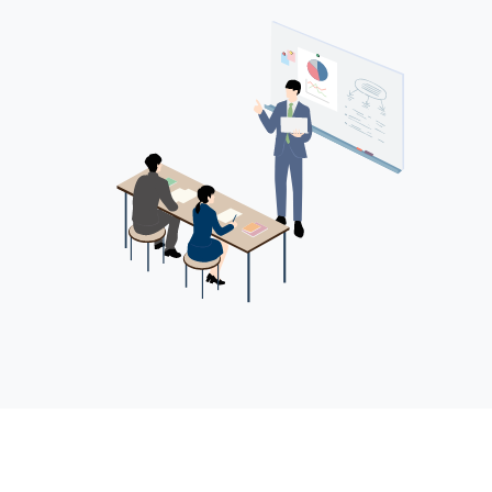
日
15
15
～1
会②
<a
hre
d/1
Svg
"_
<B
【予
広
用
㈱シ
（住
㈱
テッ
業
ー
タク